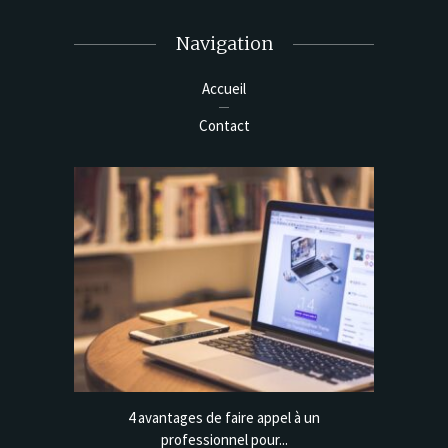
Navigation
Accueil
Contact
 une clé
4 avantages de faire appel à un
Déplo
professionnel pour...