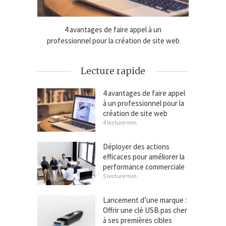
 une clé
4 avantages de faire appel à un
Déplo
cibles
professionnel pour la création de site web
amélio
Lecture rapide
4 avantages de faire appel
à un professionnel pour la
création de site web
4 lecture min
Déployer des actions
efficaces pour améliorer la
performance commerciale
5 lecture min
Lancement d’une marque :
Offrir une clé USB pas cher
à ses premières cibles