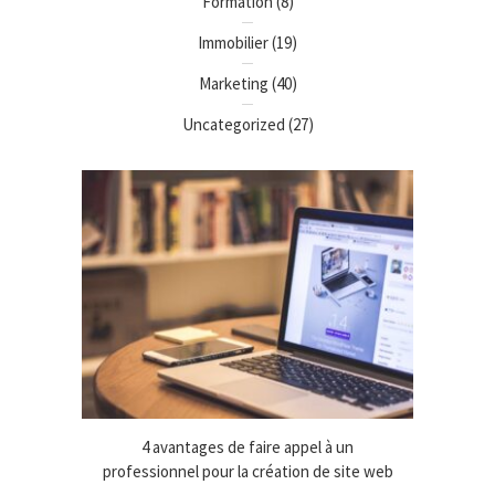
Formation
(8)
Immobilier
(19)
Marketing
(40)
Uncategorized
(27)
ix fiable
4 avantages de faire appel à un
Managem
ires
professionnel pour la création de site web
état 