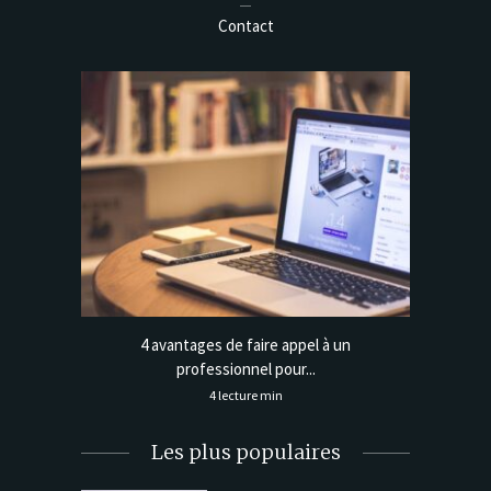
Contact
ix fiable
4 avantages de faire appel à un
Managem
professionnel pour...
4 lecture min
Les plus populaires