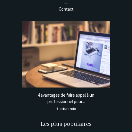
Contact
 une clé
4 avantages de faire appel à un
Déplo
professionnel pour...
4 lecture min
Les plus populaires