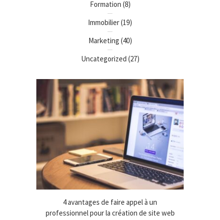
Formation
(8)
Immobilier
(19)
Marketing
(40)
Uncategorized
(27)
 une clé
4 avantages de faire appel à un
Déplo
cibles
professionnel pour la création de site web
amélio