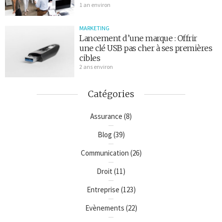
1 an environ
MARKETING
Lancement d’une marque : Offrir
une clé USB pas cher à ses premières
cibles
2 ans environ
Catégories
Assurance
(8)
Blog
(39)
Communication
(26)
Droit
(11)
Entreprise
(123)
Evènements
(22)