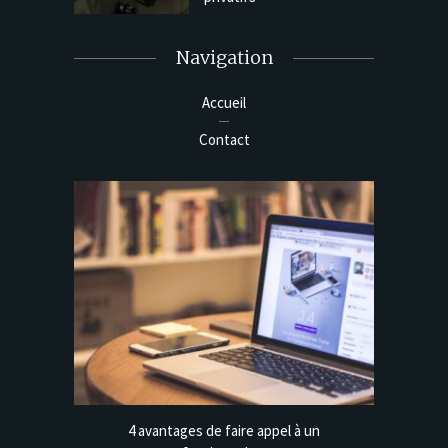
Navigation
Accueil
Contact
 une clé
4 avantages de faire appel à un
Déplo