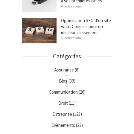
à ses premières cibles
4 lecture min
Optimisation SEO d’un site
web : Conseils pour un
meilleur classement
5 lecture min
Catégories
Assurance
(8)
Blog
(39)
Communication
(26)
Droit
(11)
Entreprise
(123)
Evènements
(22)