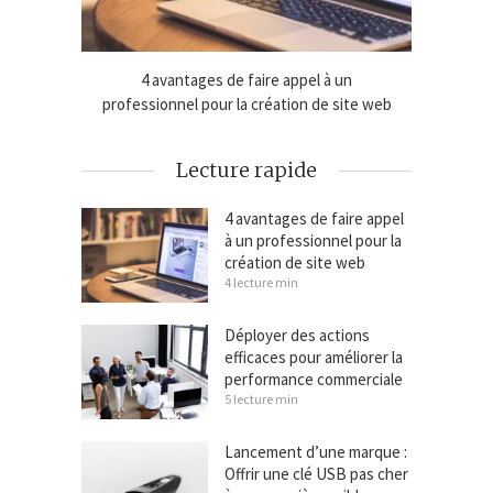
 une clé
4 avantages de faire appel à un
Déplo
cibles
professionnel pour la création de site web
amélio
Lecture rapide
4 avantages de faire appel
à un professionnel pour la
création de site web
4 lecture min
Déployer des actions
efficaces pour améliorer la
performance commerciale
5 lecture min
Lancement d’une marque :
Offrir une clé USB pas cher