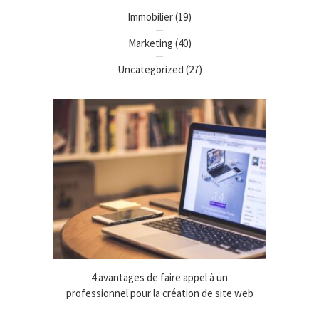
Immobilier
(19)
Marketing
(40)
Uncategorized
(27)
ix fiable
4 avantages de faire appel à un
Managem
ires
professionnel pour la création de site web
état 