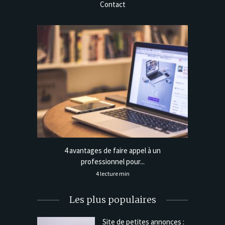
Contact
ix fiable
4 avantages de faire appel à un
Managem
professionnel pour...
4 lecture min
Les plus populaires
Site de petites annonces :