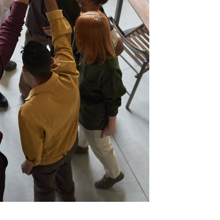
treprise : Un instrument de
Choisir le meilleur intégrateur de lig
unication efficace.
robotisées industrielles