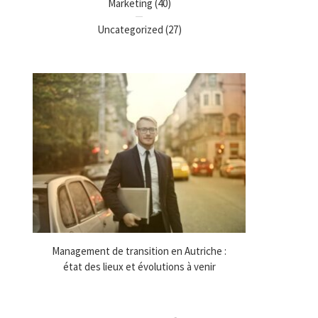
Marketing
(40)
Uncategorized
(27)
nes
Management de transition en Autriche :
Cadeaux d’en
état des lieux et évolutions à venir
comm