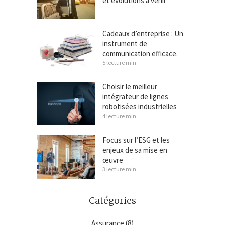
et évolutions à venir
Cadeaux d’entreprise : Un
instrument de
communication efficace.
5 lecture min
Choisir le meilleur
intégrateur de lignes
robotisées industrielles
4 lecture min
Focus sur l’ESG et les
enjeux de sa mise en
œuvre
3 lecture min
Catégories
Assurance
(8)